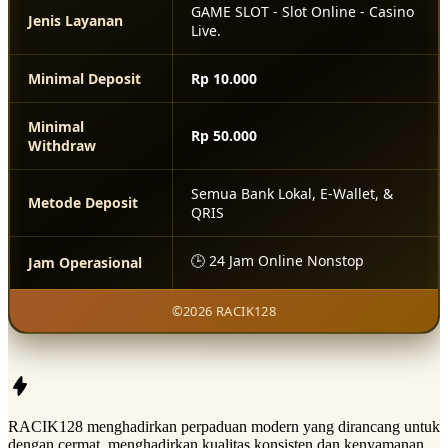
GAME SLOT - Slot Online - Casino
Jenis Layanan
Live.
Minimal Deposit
Rp 10.000
Minimal
Rp 50.000
Withdraw
Semua Bank Lokal, E-Wallet, &
Metode Deposit
QRIS
🕒 24 Jam Online Nonstop
Jam Operasional
©2026 RACIK128
RACIK128 menghadirkan perpaduan modern yang dirancang untuk
dengan cermat, menghadirkan kualitas konsisten dan kenyamanan