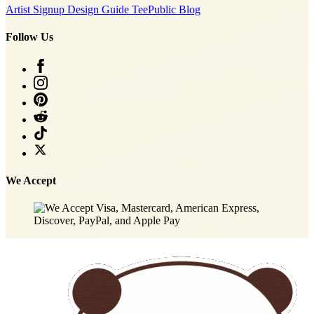
Artist Signup
Design Guide
TeePublic Blog
Follow Us
We Accept