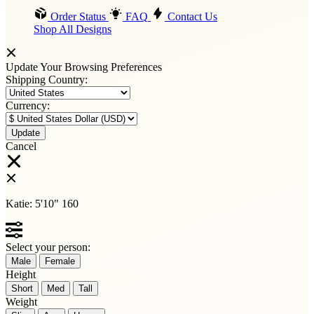
Order Status
FAQ
Contact Us
Shop All Designs
Update Your Browsing Preferences
Shipping Country:
Currency:
Cancel
Katie:
5'10"
160
Select your person:
Male
Female
Height
Short
Med
Tall
Weight