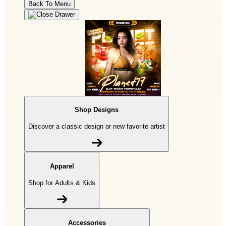
Back To Menu
Shop Designs
Discover a classic design or new favorite artist
Apparel
Shop for Adults & Kids
Accessories