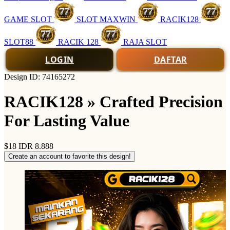
GAME SLOT
SLOT MAXWIN
RACIK128
SLOT88
RACIK 128
RAJA SLOT
LOGIN
DAFTAR
Design ID: 74165272
RACIK128 » Crafted Precision
For Lasting Value
$18
IDR 8.888
Create an account to favorite this design!