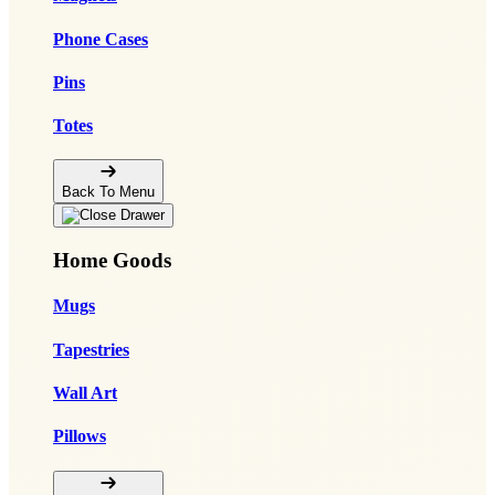
Phone Cases
Pins
Totes
Back To Menu
Home Goods
Mugs
Tapestries
Wall Art
Pillows