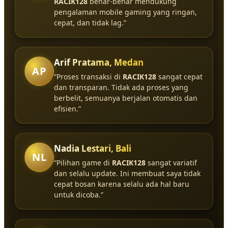
RACIK128
benar-benar mendukung
pengalaman mobile gaming yang ringan,
cepat, dan tidak lag.”
Arif Pratama, Medan
AP
“Proses transaksi di
RACIK128
sangat cepat
dan transparan. Tidak ada proses yang
berbelit, semuanya berjalan otomatis dan
efisien.”
Nadia Lestari, Bali
NL
“Pilihan game di
RACIK128
sangat variatif
dan selalu update. Ini membuat saya tidak
cepat bosan karena selalu ada hal baru
untuk dicoba.”