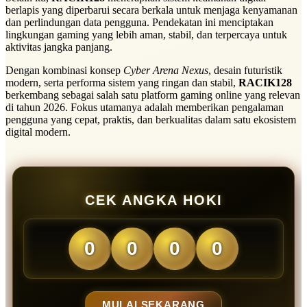
berlapis yang diperbarui secara berkala untuk menjaga kenyamanan
dan perlindungan data pengguna. Pendekatan ini menciptakan
lingkungan gaming yang lebih aman, stabil, dan terpercaya untuk
aktivitas jangka panjang.
Dengan kombinasi konsep
Cyber Arena Nexus
, desain futuristik
modern, serta performa sistem yang ringan dan stabil,
RACIK128
berkembang sebagai salah satu platform gaming online yang relevan
di tahun 2026. Fokus utamanya adalah memberikan pengalaman
pengguna yang cepat, praktis, dan berkualitas dalam satu ekosistem
digital modern.
CEK ANGKA HOKI
0
0
0
0
MULAI SEKARANG