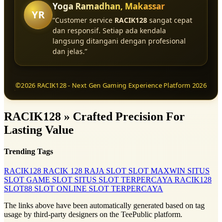
Yoga Ramadhan, Makassar
YR
“Customer service
RACIK128
sangat cepat
dan responsif. Setiap ada kendala
langsung ditangani dengan profesional
dan jelas.”
©2026 RACIK128 - Next Gen Gaming Experience Platform 2026
RACIK128 » Crafted Precision For
Lasting Value
Trending Tags
RACIK128
RACIK 128
RAJA SLOT
SLOT MAXWIN
SITUS
SLOT
GAME SLOT
SITUS SLOT TERPERCAYA
RACIK128
SLOT88
SLOT ONLINE
SLOT TERPERCAYA
The links above have been automatically generated based on tag
usage by third-party designers on the TeePublic platform.