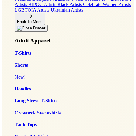
Artists
BIPOC Artists
Black Artists
Celebrate Women Artists
LGBTQIA Artists
Ukrainian Artists
Back To Menu
Adult Apparel
T-Shirts
Shorts
New!
Hoodies
Long Sleeve T-Shirts
Crewneck Sweatshirts
Tank Tops